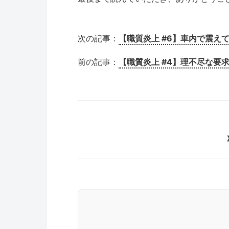
次の記事：
【職質炎上 #6】車内で震え
前の記事：
【職質炎上 #4】理不尽な