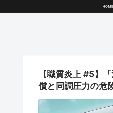
HOM
【職質炎上 #5】
償と同調圧力の危