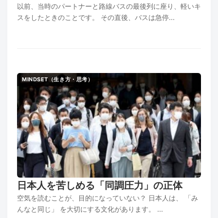
以前、当時のパートナーと路線バスの最後列に座り、軽いキ
スをしたときのことです。 その直後、バスは急停...
MINDSET（生き方・思考）
日本人を苦しめる「同調圧力」の正体
空気を読むことが、目的になっていない？ 日本人は、 「み
んなと同じ」 を大切にする文化があります。 ...