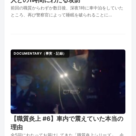
前回の職質からわずか数日後、深夜1時に車中泊をしていた
ところ、再び警察官によって睡眠を破られることに...
DOCUMENTARY（事実・記録）
【職質炎上 #6】車内で震えていた本当の
理由
全5回にわたってお届けしてきた「職質炎上シリーズ」。今