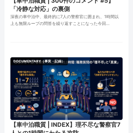
【車中泊職質 | 300件のコメント #5】
「冷静な対応」の裏側
深夜の車中泊中、最終的に7人の警察官に囲まれ、1時間以
上も無限ループの問答を繰り返すことになった今回...
DOCUMENTARY（事実・記録）
【車中泊職質 | INDEX】理不尽な警察官7
人との1時間にわたる攻防